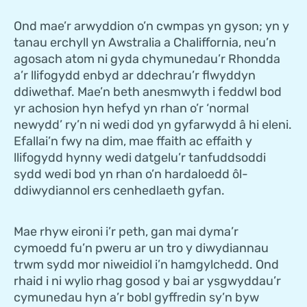
Ond mae’r arwyddion o’n cwmpas yn gyson; yn y
tanau erchyll yn Awstralia a Chaliffornia, neu’n
agosach atom ni gyda chymunedau’r Rhondda
a’r llifogydd enbyd ar ddechrau’r flwyddyn
ddiwethaf. Mae’n beth anesmwyth i feddwl bod
yr achosion hyn hefyd yn rhan o’r ‘normal
newydd’ ry’n ni wedi dod yn gyfarwydd â hi eleni.
Efallai’n fwy na dim, mae ffaith ac effaith y
llifogydd hynny wedi datgelu’r tanfuddsoddi
sydd wedi bod yn rhan o’n hardaloedd ôl-
ddiwydiannol ers cenhedlaeth gyfan.
Mae rhyw eironi i’r peth, gan mai dyma’r
cymoedd fu’n pweru ar un tro y diwydiannau
trwm sydd mor niweidiol i’n hamgylchedd. Ond
rhaid i ni wylio rhag gosod y bai ar ysgwyddau’r
cymunedau hyn a’r bobl gyffredin sy’n byw