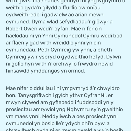
Wrth gwrs, mae hanes gennym ni yng Nghymru o
weithio gyda’n gilydd a ffurfio cwmnïau
cydweithredol i gadw elw ac arian mewn
cymuned. Dyma wlad sefydliadau’r glöwyr a
Robert Owen wedi’r cyfan. Mae nifer o’n
haelodau ni yn Ynni Cymunedol Cymru wedi bod
ar flaen y gad wrth wreiddio ynni yn ein
cymunedau. Peth Cymreig yw ynni, a pheth
Cymreig yw’r ysbryd o gydweithio hefyd. Dylwn
ni gofio hyn wrth i’r orchwyl o frwydro newid
hinsawdd ymddangos yn ormod.
Mae nifer o ddulliau i ni ymgymryd â’r chwyldro
hon. Tanysgrifiwch i gylchlythyr CyfranNi, er
mwyn clywed am gyfleoedd i fuddsoddi yn y
prosiectau amrywiol yng Nghymru sy’n gweithio
ym maes ynni. Meddyliwch a oes prosiect ynni
cymunedol yn bosib lle’r ydych chi’n byw, a
chysylltwch gyda ni er mwyn gweld a yw’n bosib