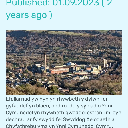
Published: 01.09.2023 ( 2
years ago )
Efallai nad yw hyn yn rhywbeth y dylwn i ei
gyfaddef yn blaen, ond roedd y syniad o Ynni
Cymunedol yn rhywbeth gweddol estron i mi cyn
dechrau ar fy swydd fel Swyddog Aelodaeth a
Chyfathrebu yma yn Ynni Cymunedol Cymru.