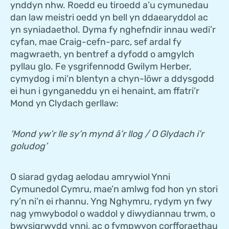
ynddyn nhw. Roedd eu tiroedd a’u cymunedau
dan law meistri oedd yn bell yn ddaearyddol ac
yn syniadaethol. Dyma fy nghefndir innau wedi’r
cyfan, mae Craig-cefn-parc, sef ardal fy
magwraeth, yn bentref a dyfodd o amgylch
pyllau glo. Fe ysgrifennodd Gwilym Herber,
cymydog i mi’n blentyn a chyn-löwr a ddysgodd
ei hun i gynganeddu yn ei henaint, am ffatri’r
Mond yn Clydach gerllaw:
‘Mond yw’r lle sy’n mynd â’r llog / O Glydach i’r
goludog’
O siarad gydag aelodau amrywiol Ynni
Cymunedol Cymru, mae’n amlwg fod hon yn stori
ry’n ni’n ei rhannu. Yng Nghymru, rydym yn fwy
nag ymwybodol o waddol y diwydiannau trwm, o
bwysigrwydd ynni, ac o fympwyon corfforaethau