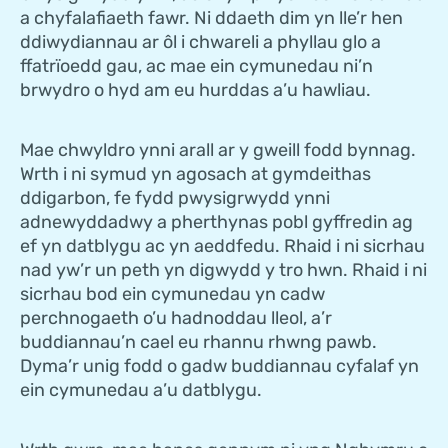
a chyfalafiaeth fawr. Ni ddaeth dim yn lle’r hen
ddiwydiannau ar ôl i chwareli a phyllau glo a
ffatrïoedd gau, ac mae ein cymunedau ni’n
brwydro o hyd am eu hurddas a’u hawliau.
Mae chwyldro ynni arall ar y gweill fodd bynnag.
Wrth i ni symud yn agosach at gymdeithas
ddigarbon, fe fydd pwysigrwydd ynni
adnewyddadwy a pherthynas pobl gyffredin ag
ef yn datblygu ac yn aeddfedu. Rhaid i ni sicrhau
nad yw’r un peth yn digwydd y tro hwn. Rhaid i ni
sicrhau bod ein cymunedau yn cadw
perchnogaeth o’u hadnoddau lleol, a’r
buddiannau’n cael eu rhannu rhwng pawb.
Dyma’r unig fodd o gadw buddiannau cyfalaf yn
ein cymunedau a’u datblygu.