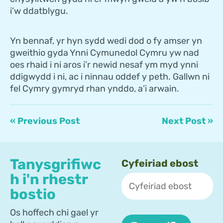
i’w ddatblygu.
Yn bennaf, yr hyn sydd wedi dod o fy amser yn
gweithio gyda Ynni Cymunedol Cymru yw nad
oes rhaid i ni aros i’r newid nesaf ym myd ynni
ddigwydd i ni, ac i ninnau oddef y peth. Gallwn ni
fel Cymry gymryd rhan ynddo, a’i arwain.
« Previous Post
Next Post »
Tanysgrifiwc
Cyfeiriad ebost
h i'n rhestr
bostio
Os hoffech chi gael yr