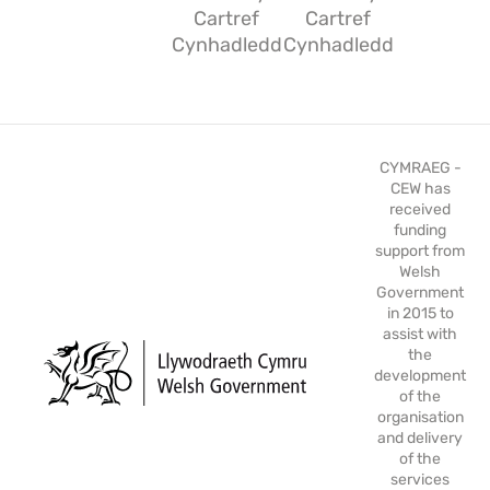
Cartref
Cartref
Cynhadledd
Cynhadledd
CYMRAEG -
CEW has
received
funding
support from
Welsh
Government
in 2015 to
assist with
the
development
of the
organisation
and delivery
of the
services