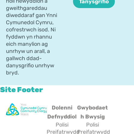
holl newyddion a
gweithgareddau
diweddaraf gan Ynni
Cymunedol Cymru,
cofrestrwch isod. Ni
fyddwn yn rhannu
eich manylion ag
unrhyw un arall, a
gallwch ddad-
danysgrifio unrhyw
bryd.
Site Footer
Dolenni
Gwybodaet
Defnyddiol
h Bwysig
Polisi
Polisi
Preifatrwydd
Preifatrwydd