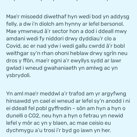
Mae’r misoedd diwethaf hyn wedi bod yn addysg
felly, a dw i’n diolch am hynny ar lefel bersonol.
Mae ymwneud â’r sector hon a dod i ddeall mwy
amdani wedi fy niddori drwy dyddiau’r clo a
Covid, ac er nad ydw i wedi gallu cwrdd â’r bobl
weithgar sy’n rhan ohoni heblaw drwy sgrîn neu
dros y ffôn, mae’r egni a’r ewyllys sydd ar lawr
gwlad i wneud gwahaniaeth yn amlwg ac yn
ysbrydoli.
Yn aml mae’r meddwl a’r trafod am yr argyfwng
hinsawdd yn cael ei wneud ar lefel sy’n anodd i ni
ei ddeall fel pobl gyffredin - sôn am hyn a hyn o
dunelli o CO2, neu hyn a hyn o fetrau yn newid
lefel y môr ac yn y blaen, ac mae ceisio eu
dychmygu a’u trosi i’r byd go iawn yn her.