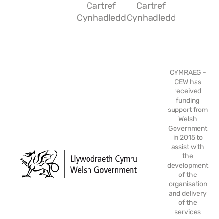
Cartref
Cartref
Cynhadledd
Cynhadledd
CYMRAEG -
CEW has
received
funding
support from
Welsh
Government
in 2015 to
assist with
the
development
of the
organisation
and delivery
of the
services