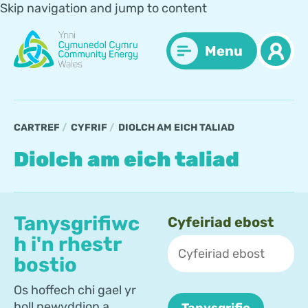
Skip navigation and jump to content
Menu
CARTREF
CYFRIF
DIOLCH AM EICH TALIAD
Diolch am eich taliad
Tanysgrifiwc
Cyfeiriad ebost
h i'n rhestr
bostio
Os hoffech chi gael yr
holl newyddion a