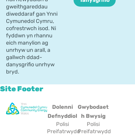
gweithgareddau
diweddaraf gan Ynni
Cymunedol Cymru,
cofrestrwch isod. Ni
fyddwn yn rhannu
eich manylion ag
unrhyw un arall, a
gallwch ddad-
danysgrifio unrhyw
bryd.
Site Footer
Dolenni
Gwybodaet
Defnyddiol
h Bwysig
Polisi
Polisi
Preifatrwydd
Preifatrwydd